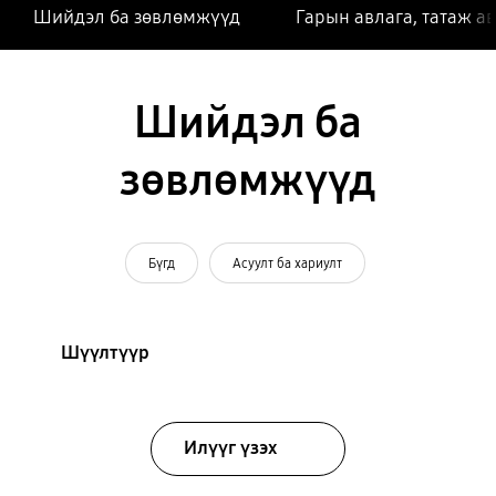
Шийдэл ба зөвлөмжүүд
Гарын авлага, татаж а
Шийдэл ба
зөвлөмжүүд
Бүгд
Асуулт ба хариулт
Шүүлтүүр
Илүүг үзэх