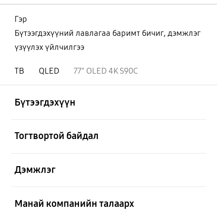
Гэр
Бүтээгдэхүүний лавлагаа баримт бичиг, дэмжлэг
үзүүлэх үйлчилгээ
ТВ
QLED
77" OLED 4K S90C
Нээх
Footer Navigation
Бүтээгдэхүүн
Нээх
Тогтвортой байдал
Нээх
Дэмжлэг
Нээх
Манай компанийн талаарх