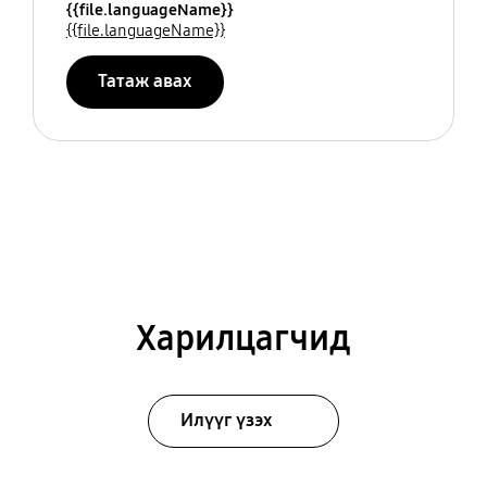
{{file.languageName}}
{{file.languageName}}
Татаж авах
Харилцагчид
Илүүг үзэх