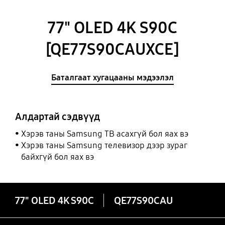
77" OLED 4K S90C
[QE77S90CAUXCE]
Баталгаат хугацааны мэдээлэл
Алдартай сэдвүүд
Хэрэв таны Samsung ТВ асахгүй бол яах вэ
Хэрэв таны Samsung телевизор дээр зураг
байхгүй бол яах вэ
77" OLED 4K S90C
QE77S90CAU