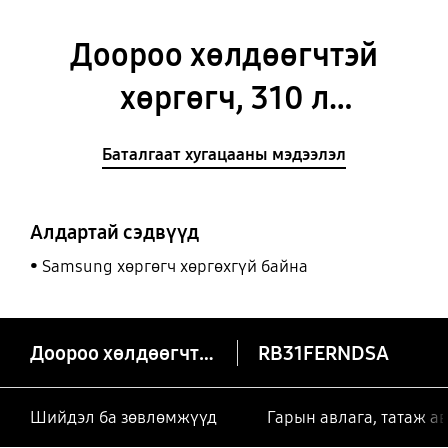
Доороо хөлдөөгчтэй
хөргөгч, 310 л
[RB31FERNDSA/W3]
Баталгаат хугацааны мэдээлэл
Алдартай сэдвүүд
Samsung хөргөгч хөргөхгүй байна
Доороо хөлдөөгчтэй хөргөгч, 310 л
RB31FERNDSA
Шийдэл ба зөвлөмжүүд
Гарын авлага, татаж а