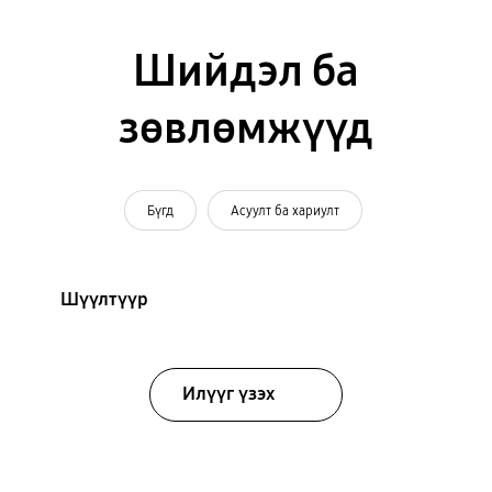
Шийдэл ба
зөвлөмжүүд
Бүгд
Асуулт ба хариулт
Шүүлтүүр
Илүүг үзэх