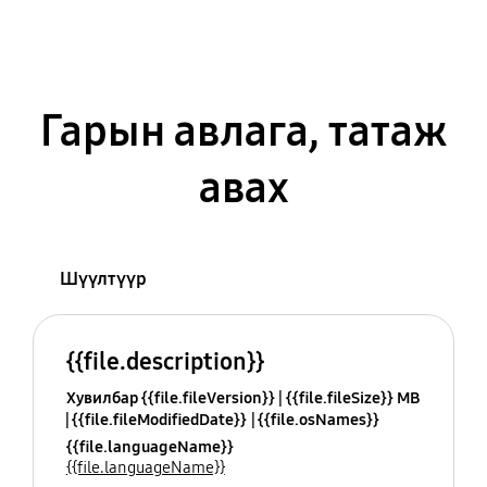
Гарын авлага, татаж
авах
Шүүлтүүр
{{file.description}}
Хувилбар {{file.fileVersion}}
{{file.fileSize}} MB
{{file.fileModifiedDate}}
{{file.osNames}}
{{file.languageName}}
{{file.languageName}}