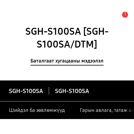
1
Анхааруулга
SGH-S100SA [SGH-
S100SA/DTM]
Баталгаат хугацааны мэдээлэл
SGH-S100SA
SGH-S100SA
Шийдэл ба зөвлөмжүүд
Гарын авлага, татаж а