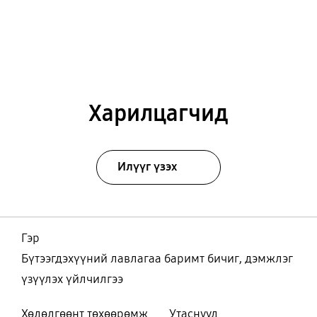
Харилцагчид
Илүүг үзэх
Гэр
Бүтээгдэхүүний лавлагаа баримт бичиг, дэмжлэг
үзүүлэх үйлчилгээ
Хөдөлгөөнт төхөөрөмж
Утаснууд