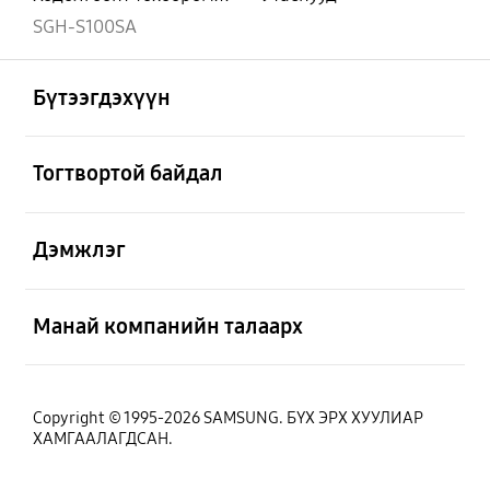
SGH-S100SA
Нээх
Footer Navigation
Бүтээгдэхүүн
Нээх
Тогтвортой байдал
Нээх
Дэмжлэг
Нээх
Манай компанийн талаарх
Copyright © 1995-2026 SAMSUNG. БҮХ ЭРХ ХУУЛИАР
ХАМГААЛАГДСАН.