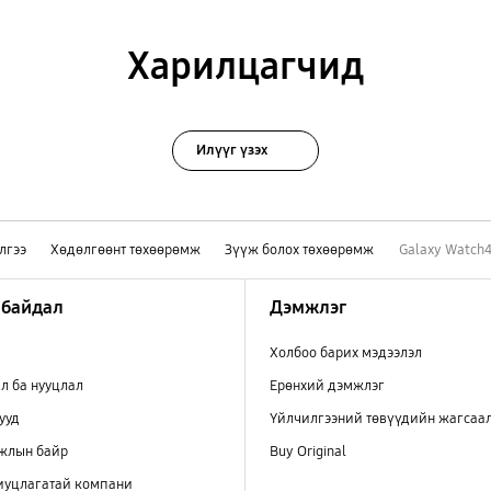
Харилцагчид
Илүүг үзэх
лгээ
Хөдөлгөөнт төхөөрөмж
Зүүж болох төхөөрөмж
Galaxy Watch4
 байдал
Дэмжлэг
Холбоо барих мэдээлэл
л ба нууцлал
Ерөнхий дэмжлэг
ууд
Үйлчилгээний төвүүдийн жагсаа
ажлын байр
Buy Original
иуцлагатай компани