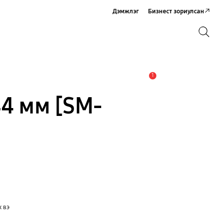
Дэмжлэг
Бизнест зориулсан
Хайх
Хайх
1
Анхааруулга
44 мм [SM-
х вэ