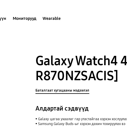
хүүн
Мониторууд
Wearable
Galaxy Watch4 
R870NZSACIS]
Баталгаат хугацааны мэдээлэл
Алдартай сэдвүүд
Galaxy цагаа ухаалаг гар утастайгаа хэрхэн хослуула
Samsung Galaxy Buds-ыг хэрхэн дахин тохируулах вэ