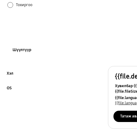
Тохиргоо
Хэрэглээ
Шүүлтүүр
Хэл
{{file.d
Click to Expand
Хувилбар {{f
OS
{{file.fileSi
Click to Expand
{{file.osNa
{{file.lang
{{file.lang
Татаж ав