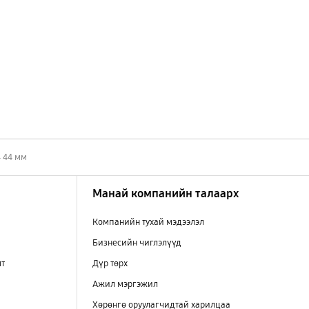
 44 мм
Манай компанийн талаарх
Компанийн тухай мэдээлэл
Бизнесийн чиглэлүүд
лт
Дүр төрх
Ажил мэргэжил
Хөрөнгө оруулагчидтай харилцаа