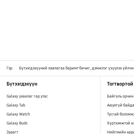
Гэр
Бүтээгдэхүүний лавлагаа баримт бичиг, дэмжлэг үзүүлэх үйлчи
Footer Navigation
Бүтээгдэхүүн
Тогтвортой
Galaxy ухаалаг гар утас
Байгаль орчин
Galaxy Tab
Аюулгүй байда
Galaxy Watch
Тусгай боломж
Galaxy Buds
Хүртээмжтэй 
Зурагт
Нийгмийн хар