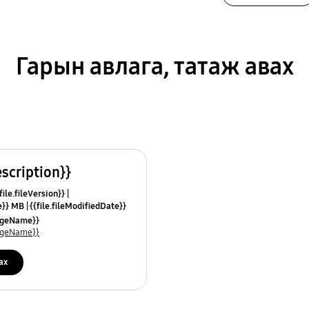
Гарын авлага, татаж авах
escription}}
ile.fileVersion}}
ze}} MB
{{file.fileModifiedDate}}
mes}}
uageName}}
uageName}}
ах