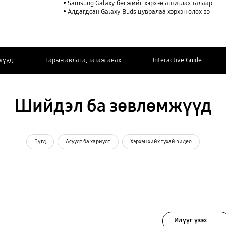
Samsung Galaxy бөгжийг хэрхэн ашиглах талаар
Алдагдсан Galaxy Buds цувралаа хэрхэн олох вэ
жүүд
Гарын авлага, татаж авах
Interactive Guide
Шийдэл ба зөвлөмжүүд
Бүгд
Асуулт ба хариулт
Хэрхэн хийх тухай видео
Илүүг үзэх