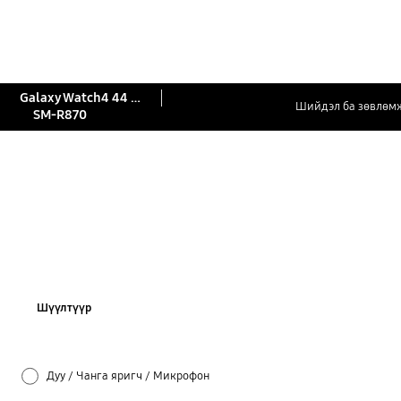
Galaxy Watch4 44 мм
Шийдэл ба зөвлөм
SM-R870
Шүүлтүүр
Дуу / Чанга яригч / Микрофон