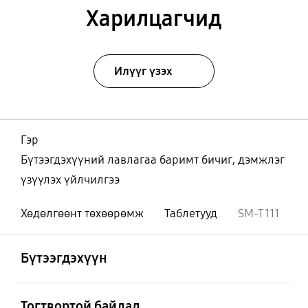
Харилцагчид
Илүүг үзэх
Гэр
Бүтээгдэхүүний лавлагаа баримт бичиг, дэмжлэг
үзүүлэх үйлчилгээ
Хөдөлгөөнт төхөөрөмж
Таблетууд
SM-T111
Нээх
Footer Navigation
Бүтээгдэхүүн
Нээх
Тогтвортой байдал