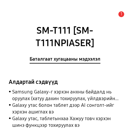
1
Анхааруулга
SM-T111 [SM-
T111NPIASER]
Баталгаат хугацааны мэдээлэл
Алдартай сэдвүүд
Samsung Galaxy-г хэрхэн анхны байдалд нь
оруулах (хатуу дахин тохируулах, үйлдвэрийн
тохиргоонд оруулах)
Galaxy утас болон таблет дээр AI сонголт-ийг
хэрхэн ашиглах вэ
Galaxy утас, таблетынхаа Хажуу товч хэрхэн
шинэ функцээр тохируулах вэ