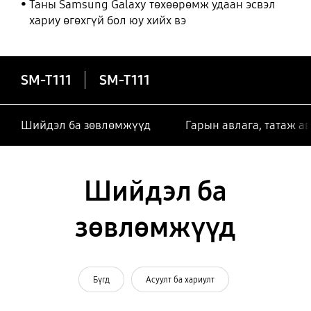
Таны Samsung Galaxy төхөөрөмж удаан эсвэл
хариу өгөхгүй бол юу хийх вэ
SM-T111
SM-T111
Шийдэл ба зөвлөмжүүд
Гарын авлага, татаж а
Шийдэл ба
зөвлөмжүүд
Бүгд
Асуулт ба хариулт