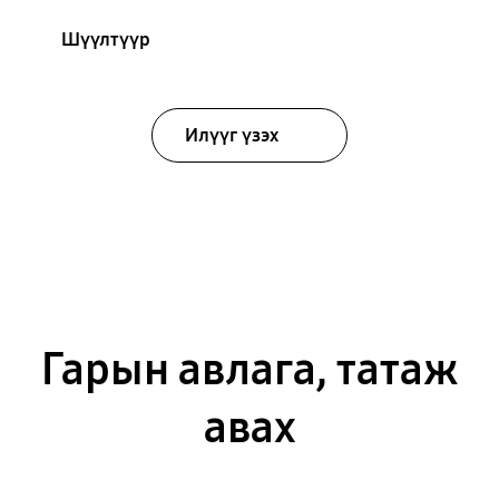
Шүүлтүүр
Илүүг үзэх
Гарын авлага, татаж
авах