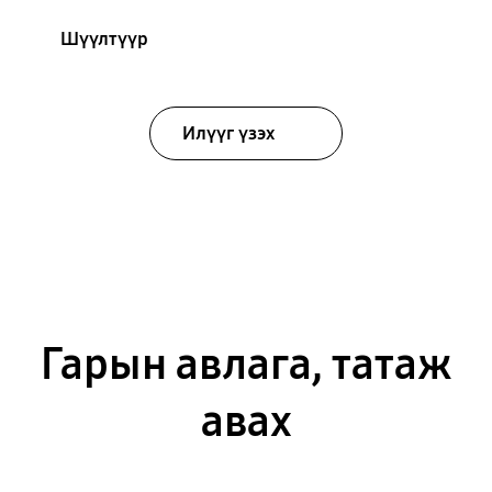
Шүүлтүүр
Илүүг үзэх
Гарын авлага, татаж
авах