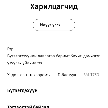
Харилцагчид
Илүүг үзэх
Гэр
Бүтээгдэхүүний лавлагаа баримт бичиг, дэмжлэг
үзүүлэх үйлчилгээ
Хөдөлгөөнт төхөөрөмж
Таблетууд
SM-T730
Нээх
Footer Navigation
Бүтээгдэхүүн
Нээх
Тогтвортой байдал