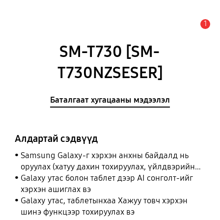
1
Анхааруулга
SM-T730 [SM-
T730NZSESER]
Баталгаат хугацааны мэдээлэл
Алдартай сэдвүүд
Samsung Galaxy-г хэрхэн анхны байдалд нь
оруулах (хатуу дахин тохируулах, үйлдвэрийн
тохиргоонд оруулах)
Galaxy утас болон таблет дээр AI сонголт-ийг
хэрхэн ашиглах вэ
Galaxy утас, таблетынхаа Хажуу товч хэрхэн
шинэ функцээр тохируулах вэ