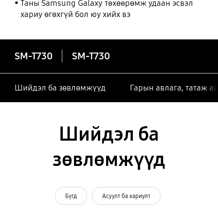
Таны Samsung Galaxy төхөөрөмж удаан эсвэл
хариу өгөхгүй бол юу хийх вэ
SM-T730
SM-T730
Шийдэл ба зөвлөмжүүд
Гарын авлага, татаж а
Шийдэл ба
зөвлөмжүүд
Бүгд
Асуулт ба хариулт