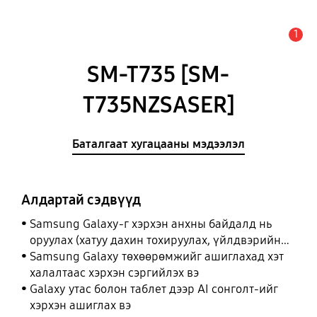
1
Анхааруулга
SM-T735 [SM-
T735NZSASER]
Баталгаат хугацааны мэдээлэл
Алдартай сэдвүүд
Samsung Galaxy-г хэрхэн анхны байдалд нь
оруулах (хатуу дахин тохируулах, үйлдвэрийн
тохиргоонд оруулах)
Samsung Galaxy төхөөрөмжийг ашиглахад хэт
халалтаас хэрхэн сэргийлэх вэ
Galaxy утас болон таблет дээр AI сонголт-ийг
хэрхэн ашиглах вэ