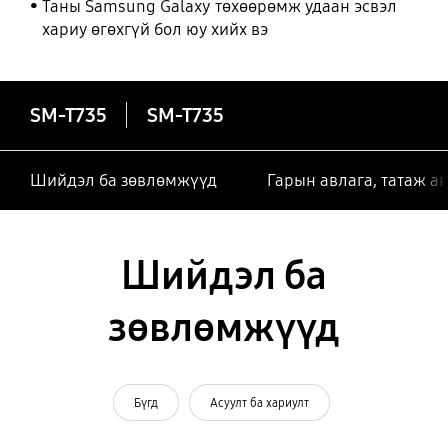
Таны Samsung Galaxy төхөөрөмж удаан эсвэл
хариу өгөхгүй бол юу хийх вэ
SM-T735
SM-T735
Шийдэл ба зөвлөмжүүд
Гарын авлага, татаж а
Шийдэл ба
зөвлөмжүүд
Бүгд
Асуулт ба хариулт