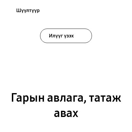
Шүүлтүүр
Илүүг үзэх
Гарын авлага, татаж
авах