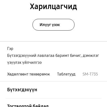
Харилцагчид
Илүүг үзэх
Гэр
Бүтээгдэхүүний лавлагаа баримт бичиг, дэмжлэг
үзүүлэх үйлчилгээ
Хөдөлгөөнт төхөөрөмж
Таблетууд
SM-T735
Нээх
Footer Navigation
Бүтээгдэхүүн
Нээх
Тогтвортой байдал