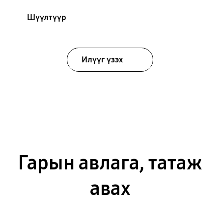
Шүүлтүүр
Илүүг үзэх
Гарын авлага, татаж
авах