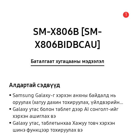
1
Анхааруулга
SM-X806B [SM-
X806BIDBCAU]
Баталгаат хугацааны мэдээлэл
Алдартай сэдвүүд
Samsung Galaxy-г хэрхэн анхны байдалд нь
оруулах (хатуу дахин тохируулах, үйлдвэрийн
тохиргоонд оруулах)
Galaxy утас болон таблет дээр AI сонголт-ийг
хэрхэн ашиглах вэ
Galaxy утас, таблетынхаа Хажуу товч хэрхэн
шинэ функцээр тохируулах вэ