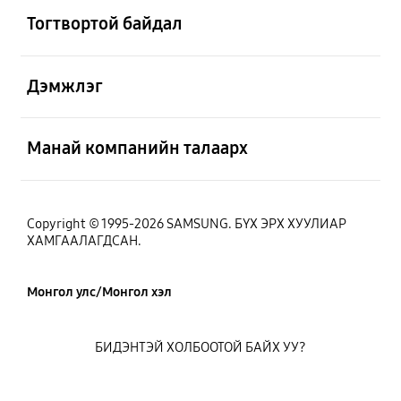
Тогтвортой байдал
Нээх
Дэмжлэг
Нээх
Манай компанийн талаарх
Copyright © 1995-2026 SAMSUNG. БҮХ ЭРХ ХУУЛИАР
ХАМГААЛАГДСАН.
Монгол улс/Монгол хэл
БИДЭНТЭЙ ХОЛБООТОЙ БАЙХ УУ?