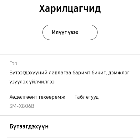
Харилцагчид
Илүүг үзэх
Гэр
Бүтээгдэхүүний лавлагаа баримт бичиг, дэмжлэг
үзүүлэх үйлчилгээ
Хөдөлгөөнт төхөөрөмж
Таблетууд
SM-X806B
Нээх
Footer Navigation
Бүтээгдэхүүн
Нээх