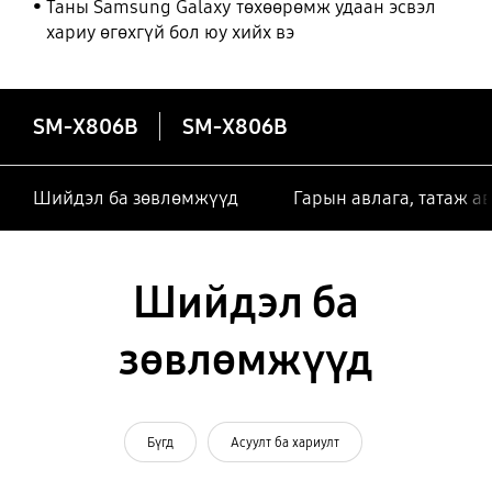
Таны Samsung Galaxy төхөөрөмж удаан эсвэл
хариу өгөхгүй бол юу хийх вэ
SM-X806B
SM-X806B
Шийдэл ба зөвлөмжүүд
Гарын авлага, татаж а
Шийдэл ба
зөвлөмжүүд
Бүгд
Асуулт ба хариулт