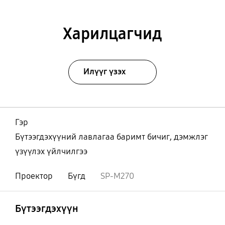
Харилцагчид
Илүүг үзэх
Гэр
Бүтээгдэхүүний лавлагаа баримт бичиг, дэмжлэг
үзүүлэх үйлчилгээ
Проектор
Бүгд
SP-M270
Нээх
Footer Navigation
Бүтээгдэхүүн