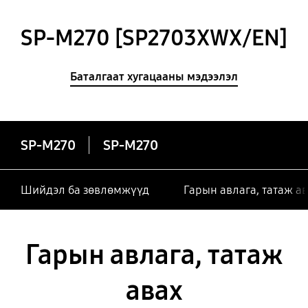
SP-M270 [SP2703XWX/EN]
Баталгаат хугацааны мэдээлэл
SP-M270
SP-M270
Шийдэл ба зөвлөмжүүд
Гарын авлага, татаж а
Гарын авлага, татаж
авах