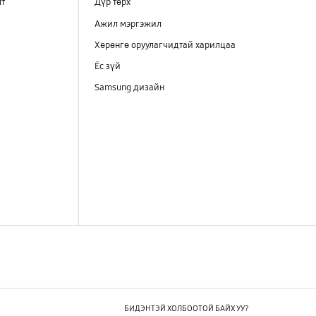
лт
Дүр төрх
Ажил мэргэжил
Хөрөнгө оруулагчидтай харилцаа
Ёс зүй
Samsung дизайн
БИДЭНТЭЙ ХОЛБООТОЙ БАЙХ УУ?