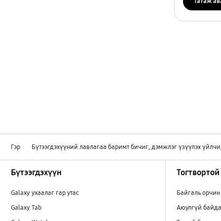
Татаж ав
Гэр
Бүтээгдэхүүний лавлагаа баримт бичиг, дэмжлэг үзүүлэх үйлчи
Footer Navigation
Бүтээгдэхүүн
Тогтвортой
Galaxy ухаалаг гар утас
Байгаль орчин
Galaxy Tab
Аюулгүй байда