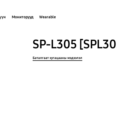
хүүн
Мониторууд
Wearable
SP-L305 [SPL3
Баталгаат хугацааны мэдээлэл