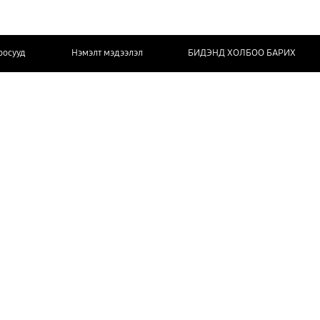
оосууд
Нэмэлт мэдээлэл
БИДЭНД ХОЛБОО БАРИХ