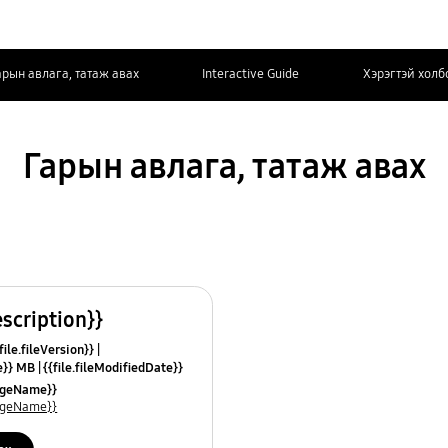
арын авлага, татаж авах
Interactive Guide
Хэрэгтэй холб
Гарын авлага, татаж авах
escription}}
ile.fileVersion}}
ze}} MB
{{file.fileModifiedDate}}
mes}}
uageName}}
uageName}}