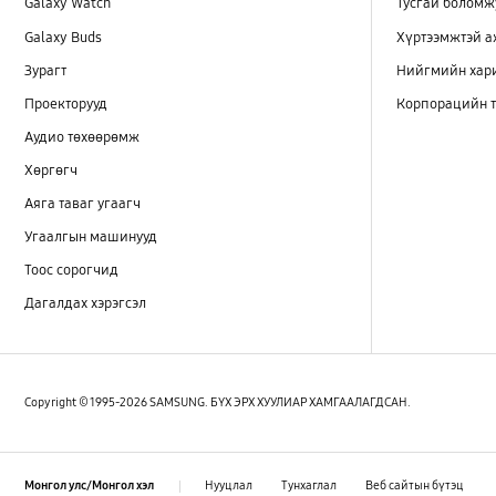
Galaxy Watch
Тусгай боломж
Galaxy Buds
Хүртээмжтэй 
Зурагт
Нийгмийн хар
Проекторууд
Корпорацийн т
Аудио төхөөрөмж
Хөргөгч
Аяга таваг угаагч
Угаалгын машинууд
Тоос сорогчид
Дагалдах хэрэгсэл
Copyright © 1995-2026 SAMSUNG. БҮХ ЭРХ ХУУЛИАР ХАМГААЛАГДСАН.
Нууцлал
Тунхаглал
Веб сайтын бүтэц
Монгол улс/Монгол хэл