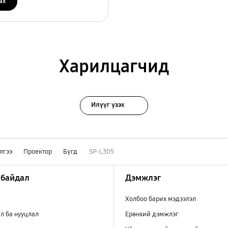
ах
Харилцагчид
Илүүг үзэх
лгээ
Проектор
Бүгд
SP-L305
 байдал
Дэмжлэг
Холбоо барих мэдээлэл
л ба нууцлал
Ерөнхий дэмжлэг