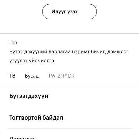
Илүүг үзэх
Гэр
Бүтээгдэхүүний лавлагаа баримт бичиг, дэмжлэг
үзүүлэх үйлчилгээ
ТВ
Бусад
TW-21P1DR
Нээх
Footer Navigation
Бүтээгдэхүүн
Нээх
Тогтвортой байдал
Нээх