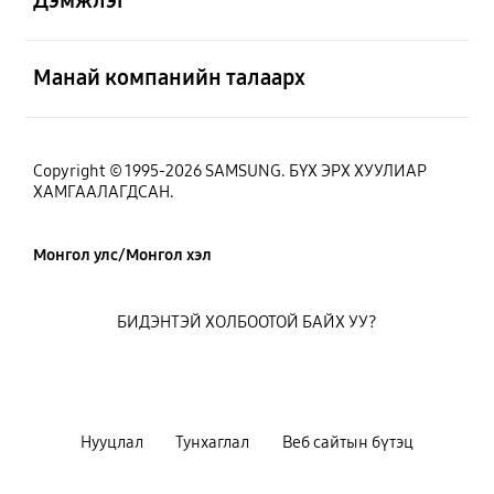
Дэмжлэг
Нээх
Манай компанийн талаарх
Copyright © 1995-2026 SAMSUNG. БҮХ ЭРХ ХУУЛИАР
ХАМГААЛАГДСАН.
Монгол улс/Монгол хэл
БИДЭНТЭЙ ХОЛБООТОЙ БАЙХ УУ?
Нууцлал
Тунхаглал
Веб сайтын бүтэц