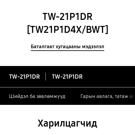
TW-21P1DR
[TW21P1D4X/BWT]
Баталгаат хугацааны мэдээлэл
TW-21P1DR
TW-21P1DR
Шийдэл ба зөвлөмжүүд
Гарын авлага, татаж а
Харилцагчид