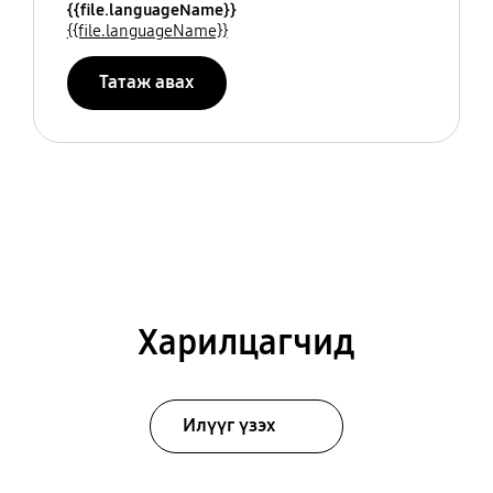
{{file.languageName}}
{{file.languageName}}
Татаж авах
Харилцагчид
Илүүг үзэх