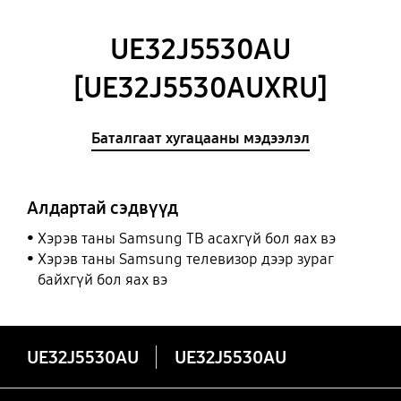
UE32J5530AU
[UE32J5530AUXRU]
Баталгаат хугацааны мэдээлэл
Алдартай сэдвүүд
Хэрэв таны Samsung ТВ асахгүй бол яах вэ
Хэрэв таны Samsung телевизор дээр зураг
байхгүй бол яах вэ
UE32J5530AU
UE32J5530AU