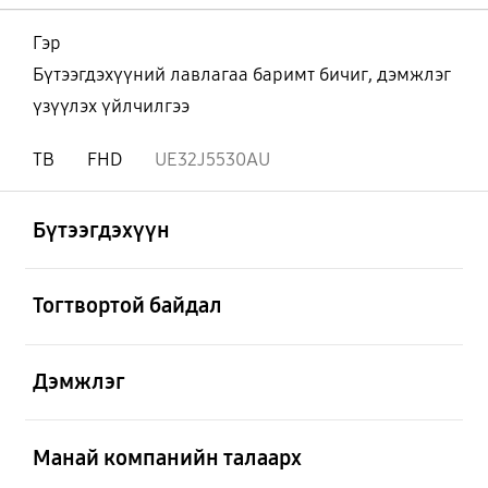
Гэр
Бүтээгдэхүүний лавлагаа баримт бичиг, дэмжлэг
үзүүлэх үйлчилгээ
ТВ
FHD
UE32J5530AU
Нээх
Footer Navigation
Бүтээгдэхүүн
Нээх
Тогтвортой байдал
Нээх
Дэмжлэг
Нээх
Манай компанийн талаарх