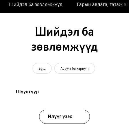
Шийдэл ба зөвлөмжүүд
Гарын авлага, татаж а
Шийдэл ба
зөвлөмжүүд
Бүгд
Асуулт ба хариулт
Шүүлтүүр
Илүүг үзэх