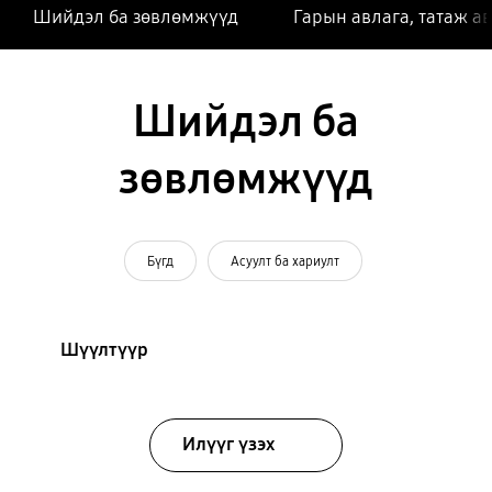
Шийдэл ба зөвлөмжүүд
Гарын авлага, татаж а
Шийдэл ба
зөвлөмжүүд
Бүгд
Асуулт ба хариулт
Шүүлтүүр
Илүүг үзэх