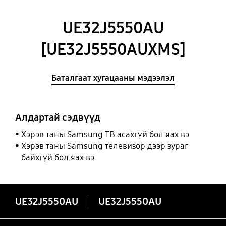
UE32J5550AU
[UE32J5550AUXMS]
Баталгаат хугацааны мэдээлэл
Алдартай сэдвүүд
Хэрэв таны Samsung ТВ асахгүй бол яах вэ
Хэрэв таны Samsung телевизор дээр зураг
байхгүй бол яах вэ
UE32J5550AU
UE32J5550AU