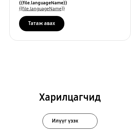
{{file.languageName}}
{{file.languageName}}
Татаж авах
Харилцагчид
Илүүг үзэх