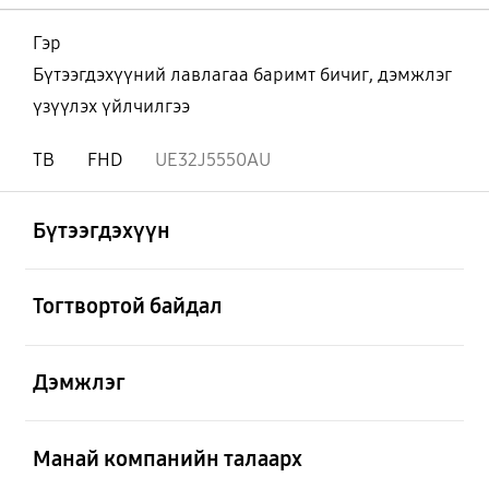
Гэр
Бүтээгдэхүүний лавлагаа баримт бичиг, дэмжлэг
үзүүлэх үйлчилгээ
ТВ
FHD
UE32J5550AU
Нээх
Footer Navigation
Бүтээгдэхүүн
Нээх
Тогтвортой байдал
Нээх
Дэмжлэг
Нээх
Манай компанийн талаарх