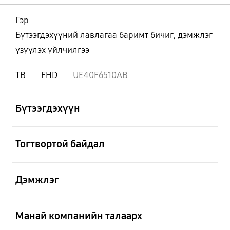
Гэр
Бүтээгдэхүүний лавлагаа баримт бичиг, дэмжлэг
үзүүлэх үйлчилгээ
ТВ
FHD
UE40F6510AB
Нээх
Footer Navigation
Бүтээгдэхүүн
Нээх
Тогтвортой байдал
Нээх
Дэмжлэг
Нээх
Манай компанийн талаарх