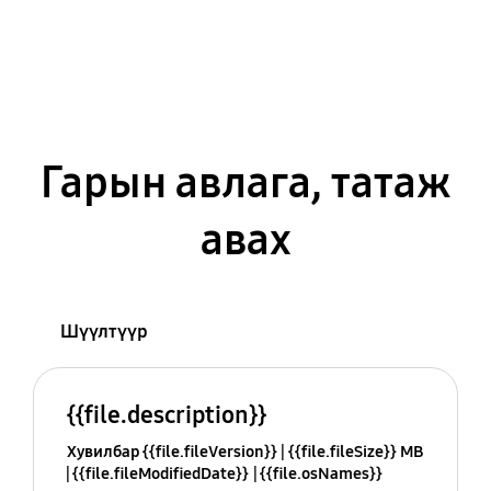
Гарын авлага, татаж
авах
Шүүлтүүр
{{file.description}}
Хувилбар {{file.fileVersion}}
{{file.fileSize}} MB
{{file.fileModifiedDate}}
{{file.osNames}}