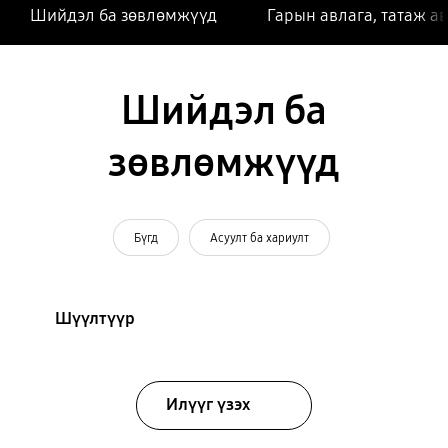
Шийдэл ба зөвлөмжүүд
Гарын авлага, татаж а
Шийдэл ба
зөвлөмжүүд
Бүгд
Асуулт ба хариулт
Шүүлтүүр
Илүүг үзэх