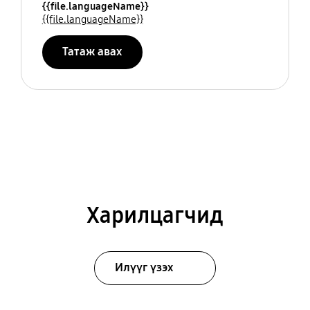
{{file.languageName}}
{{file.languageName}}
Татаж авах
Харилцагчид
Илүүг үзэх