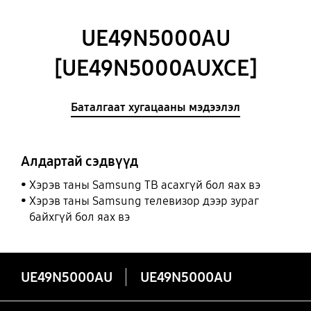
UE49N5000AU
[UE49N5000AUXCE]
Баталгаат хугацааны мэдээлэл
Алдартай сэдвүүд
Хэрэв таны Samsung ТВ асахгүй бол яах вэ
Хэрэв таны Samsung телевизор дээр зураг
байхгүй бол яах вэ
UE49N5000AU
UE49N5000AU