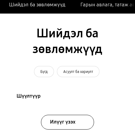
Шийдэл ба зөвлөмжүүд
Гарын авлага, татаж а
Шийдэл ба
зөвлөмжүүд
Бүгд
Асуулт ба хариулт
Шүүлтүүр
Илүүг үзэх