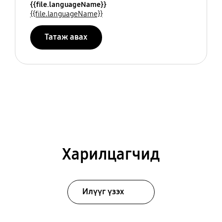
{{file.languageName}}
{{file.languageName}}
Татаж авах
Харилцагчид
Илүүг үзэх