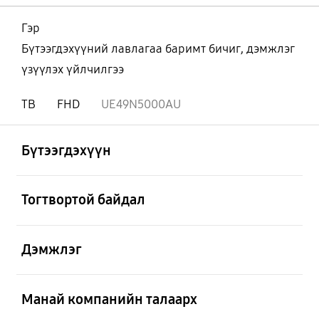
Гэр
Бүтээгдэхүүний лавлагаа баримт бичиг, дэмжлэг
үзүүлэх үйлчилгээ
ТВ
FHD
UE49N5000AU
Нээх
Footer Navigation
Бүтээгдэхүүн
Нээх
Тогтвортой байдал
Нээх
Дэмжлэг
Нээх
Манай компанийн талаарх