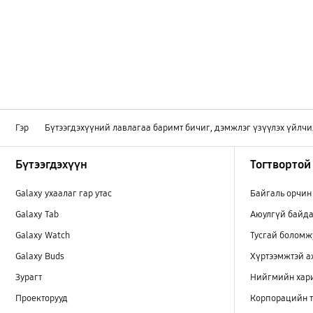
Гэр
Бүтээгдэхүүний лавлагаа баримт бичиг, дэмжлэг үзүүлэх үйлчи
Footer Navigation
Бүтээгдэхүүн
Тогтвортой
Galaxy ухаалаг гар утас
Байгаль орчин
Galaxy Tab
Аюулгүй байда
Galaxy Watch
Тусгай боломж
Galaxy Buds
Хүртээмжтэй 
Зурагт
Нийгмийн хар
Проекторууд
Корпорацийн т