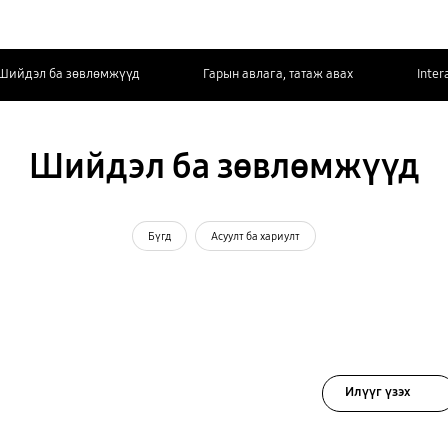
Шийдэл ба зөвлөмжүүд
Гарын авлага, татаж авах
Inter
Шийдэл ба зөвлөмжүүд
Бүгд
Асуулт ба хариулт
Илүүг үзэх