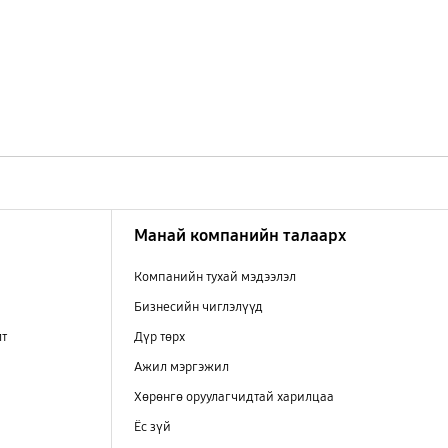
Манай компанийн талаарх
Компанийн тухай мэдээлэл
Бизнесийн чиглэлүүд
лт
Дүр төрх
Ажил мэргэжил
Хөрөнгө оруулагчидтай харилцаа
Ёс зүй