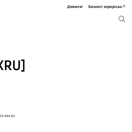
Дэмжлэг
Бизнест зориулсан
Хайх
Хайх
XRU]
ол яах вэ