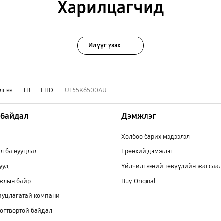
Харилцагчид
Илүүг үзэх
лгээ
ТВ
FHD
UE55K6500AU
 байдал
Дэмжлэг
Холбоо барих мэдээлэл
л ба нууцлал
Ерөнхий дэмжлэг
ууд
Үйлчилгээний төвүүдийн жагсаа
ажлын байр
Buy Original
иуцлагатай компани
огтвортой байдал