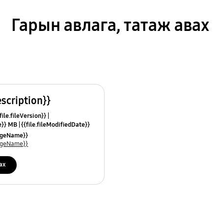
Гарын авлага, татаж авах
escription}}
ile.fileVersion}}
ze}} MB
{{file.fileModifiedDate}}
mes}}
uageName}}
uageName}}
ах