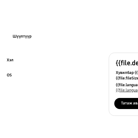
Шүүлтүүр
Хэл
{{file.d
Click to Expand
Хувилбар {{f
OS
{{file.fileSi
Click to Expand
{{file.osNa
{{file.lang
{{file.lang
Татаж ав