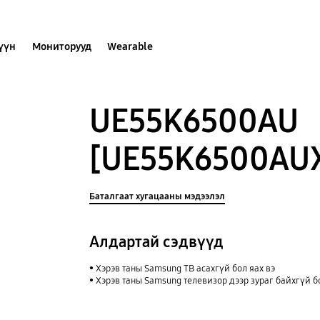
хүүн
Мониторууд
Wearable
UE55K6500AU
[UE55K6500AU
Баталгаат хугацааны мэдээлэл
Алдартай сэдвүүд
Хэрэв таны Samsung ТВ асахгүй бол яах вэ
Хэрэв таны Samsung телевизор дээр зураг байхгүй б