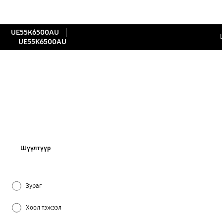
UE55K6500AU
UE55K6500AU
Шүүлтүүр
Зураг
Хоол тэжээл