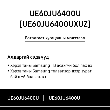
UE60JU6400U
[UE60JU6400UXUZ]
Баталгаат хугацааны мэдээлэл
Алдартай сэдвүүд
Хэрэв таны Samsung ТВ асахгүй бол яах вэ
Хэрэв таны Samsung телевизор дээр зураг
байхгүй бол яах вэ
UE60JU6400U
UE60JU6400U