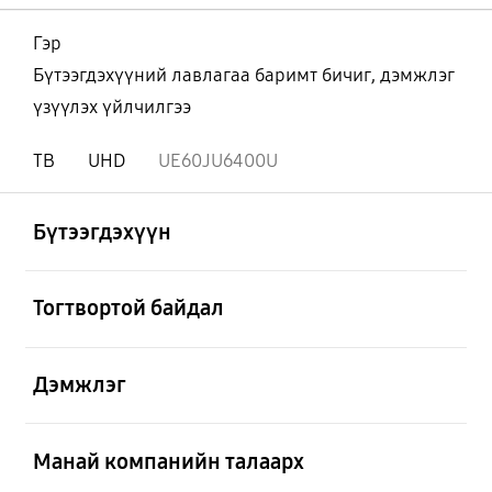
Гэр
Бүтээгдэхүүний лавлагаа баримт бичиг, дэмжлэг
үзүүлэх үйлчилгээ
ТВ
UHD
UE60JU6400U
Нээх
Footer Navigation
Бүтээгдэхүүн
Нээх
Тогтвортой байдал
Нээх
Дэмжлэг
Нээх
Манай компанийн талаарх