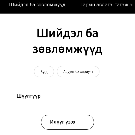
Шийдэл ба зөвлөмжүүд
Гарын авлага, татаж а
Шийдэл ба
зөвлөмжүүд
Бүгд
Асуулт ба хариулт
Шүүлтүүр
Илүүг үзэх