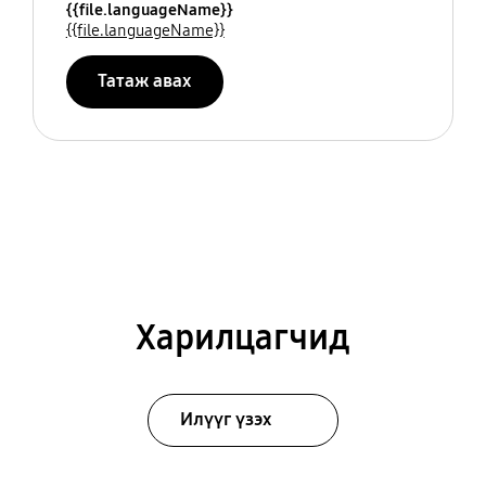
{{file.languageName}}
{{file.languageName}}
Татаж авах
Харилцагчид
Илүүг үзэх