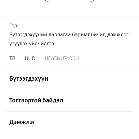
Гэр
Бүтээгдэхүүний лавлагаа баримт бичиг, дэмжлэг
үзүүлэх үйлчилгээ
ТВ
UHD
UE65NU7400U
Нээх
Footer Navigation
Бүтээгдэхүүн
Нээх
Тогтвортой байдал
Нээх
Дэмжлэг
Нээх