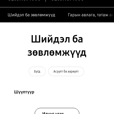
Шийдэл ба зөвлөмжүүд
Гарын авлага, татаж а
Шийдэл ба
зөвлөмжүүд
Бүгд
Асуулт ба хариулт
Шүүлтүүр
Илүүг үзэх