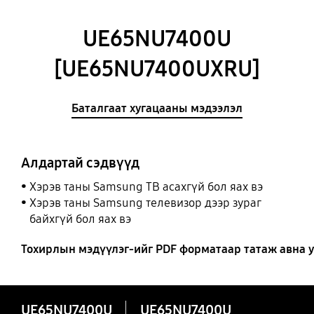
UE65NU7400U
[UE65NU7400UXRU]
Баталгаат хугацааны мэдээлэл
Алдартай сэдвүүд
Хэрэв таны Samsung ТВ асахгүй бол яах вэ
Хэрэв таны Samsung телевизор дээр зураг
байхгүй бол яах вэ
Тохирлын мэдүүлэг-ийг PDF форматаар татаж авна у
UE65NU7400U
UE65NU7400U