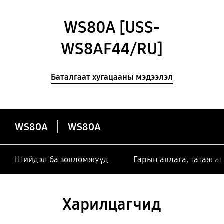
WS80A [USS-
WS8AF44/RU]
Баталгаат хугацааны мэдээлэл
WS80A
WS80A
Шийдэл ба зөвлөмжүүд
Гарын авлага, татаж а
Харилцагчид