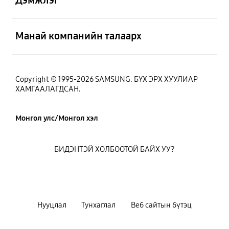
Дэмжлэг
Нээх
Манай компанийн талаарх
Copyright © 1995-2026 SAMSUNG. БҮХ ЭРХ ХУУЛИАР
ХАМГААЛАГДСАН.
Монгол улс/Монгол хэл
БИДЭНТЭЙ ХОЛБООТОЙ БАЙХ УУ?
Нууцлал
Тунхаглал
Веб сайтын бүтэц