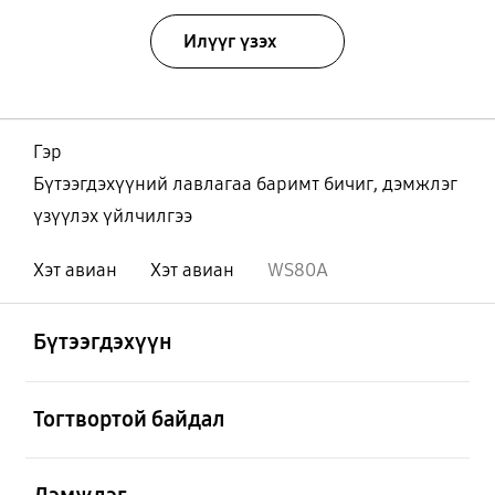
Илүүг үзэх
Гэр
Бүтээгдэхүүний лавлагаа баримт бичиг, дэмжлэг
үзүүлэх үйлчилгээ
Хэт авиан
Хэт авиан
WS80A
Нээх
Footer Navigation
Бүтээгдэхүүн
Нээх
Тогтвортой байдал
Нээх