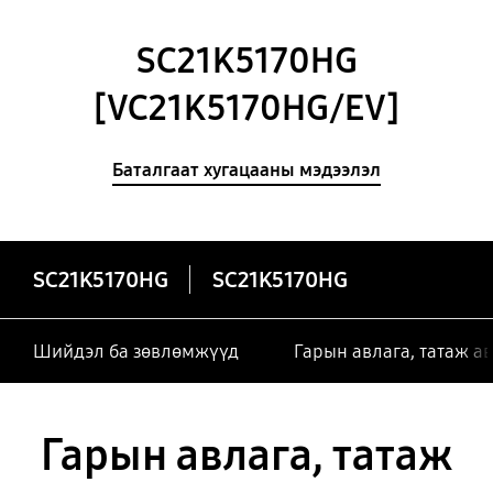
SC21K5170HG
[VC21K5170HG/EV]
Баталгаат хугацааны мэдээлэл
SC21K5170HG
SC21K5170HG
Шийдэл ба зөвлөмжүүд
Гарын авлага, татаж а
Гарын авлага, татаж