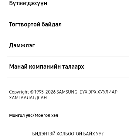
Бүтээгдэхүүн
Нээх
Тогтвортой байдал
Нээх
Дэмжлэг
Нээх
Манай компанийн талаарх
Copyright © 1995-2026 SAMSUNG. БҮХ ЭРХ ХУУЛИАР
ХАМГААЛАГДСАН.
Монгол улс/Монгол хэл
БИДЭНТЭЙ ХОЛБООТОЙ БАЙХ УУ?