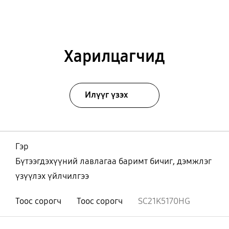
Харилцагчид
Илүүг үзэх
Гэр
Бүтээгдэхүүний лавлагаа баримт бичиг, дэмжлэг
үзүүлэх үйлчилгээ
Тоос сорогч
Тоос сорогч
SC21K5170HG
Нээх
Footer Navigation