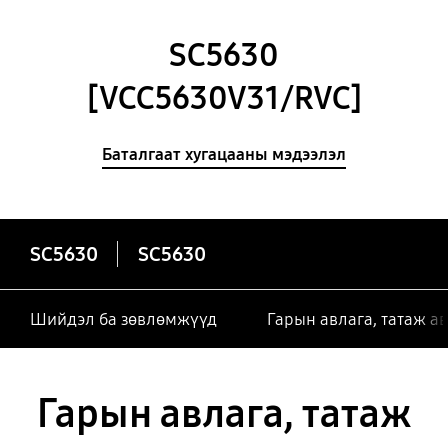
SC5630
[VCC5630V31/RVC]
Баталгаат хугацааны мэдээлэл
SC5630
SC5630
Шийдэл ба зөвлөмжүүд
Гарын авлага, татаж а
Гарын авлага, татаж