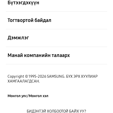
Бүтээгдэхүүн
Нээх
Тогтвортой байдал
Нээх
Дэмжлэг
Нээх
Манай компанийн талаарх
Copyright © 1995-2026 SAMSUNG. БҮХ ЭРХ ХУУЛИАР
ХАМГААЛАГДСАН.
Монгол улс/Монгол хэл
БИДЭНТЭЙ ХОЛБООТОЙ БАЙХ УУ?