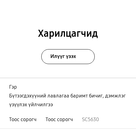
Харилцагчид
Илүүг үзэх
Гэр
Бүтээгдэхүүний лавлагаа баримт бичиг, дэмжлэг
үзүүлэх үйлчилгээ
Тоос сорогч
Тоос сорогч
SC5630
Нээх
Footer Navigation