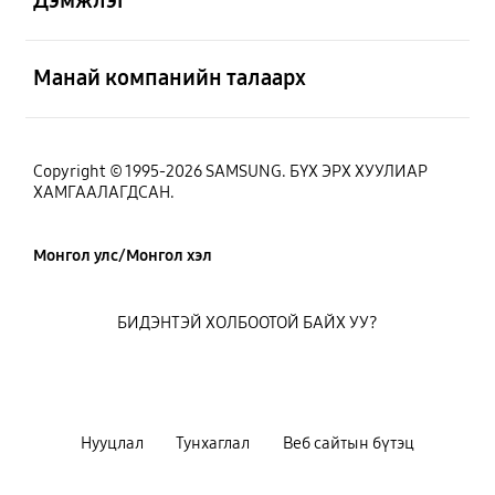
Дэмжлэг
Нээх
Манай компанийн талаарх
Copyright © 1995-2026 SAMSUNG. БҮХ ЭРХ ХУУЛИАР
ХАМГААЛАГДСАН.
Монгол улс/Монгол хэл
БИДЭНТЭЙ ХОЛБООТОЙ БАЙХ УУ?
Нууцлал
Тунхаглал
Веб сайтын бүтэц