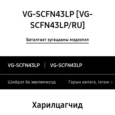
VG-SCFN43LP [VG-
SCFN43LP/RU]
Баталгаат хугацааны мэдээлэл
VG-SCFN43LP
VG-SCFN43LP
Шийдэл ба зөвлөмжүүд
Гарын авлага, татаж а
Харилцагчид