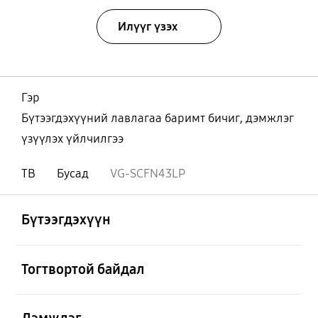
Илүүг үзэх
Гэр
Бүтээгдэхүүний лавлагаа баримт бичиг, дэмжлэг
үзүүлэх үйлчилгээ
ТВ
Бусад
VG-SCFN43LP
Нээх
Footer Navigation
Бүтээгдэхүүн
Нээх
Тогтвортой байдал
Нээх