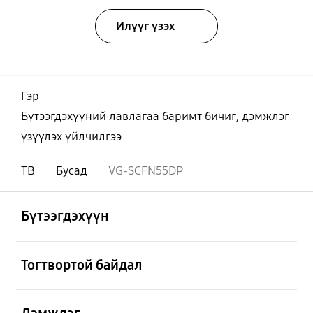
Илүүг үзэх
Гэр
Бүтээгдэхүүний лавлагаа баримт бичиг, дэмжлэг
үзүүлэх үйлчилгээ
ТВ
Бусад
VG-SCFN55DP
Нээх
Footer Navigation
Бүтээгдэхүүн
Нээх
Тогтвортой байдал
Нээх