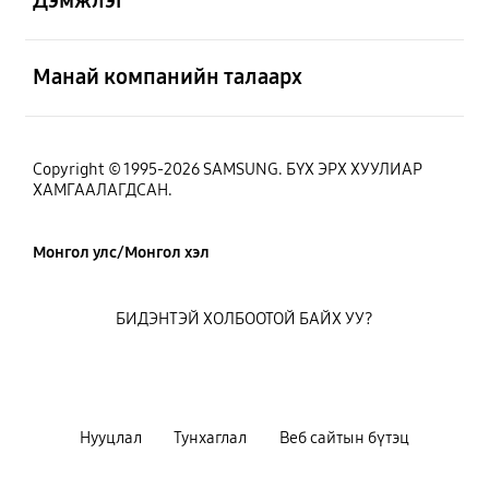
Дэмжлэг
Нээх
Манай компанийн талаарх
Copyright © 1995-2026 SAMSUNG. БҮХ ЭРХ ХУУЛИАР
ХАМГААЛАГДСАН.
Монгол улс/Монгол хэл
БИДЭНТЭЙ ХОЛБООТОЙ БАЙХ УУ?
Нууцлал
Тунхаглал
Веб сайтын бүтэц