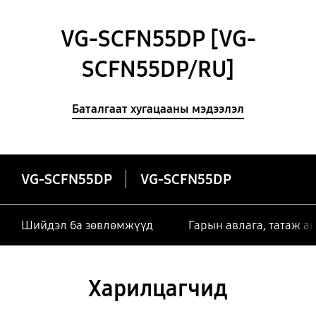
VG-SCFN55DP [VG-
SCFN55DP/RU]
Баталгаат хугацааны мэдээлэл
VG-SCFN55DP
VG-SCFN55DP
Шийдэл ба зөвлөмжүүд
Гарын авлага, татаж а
Харилцагчид