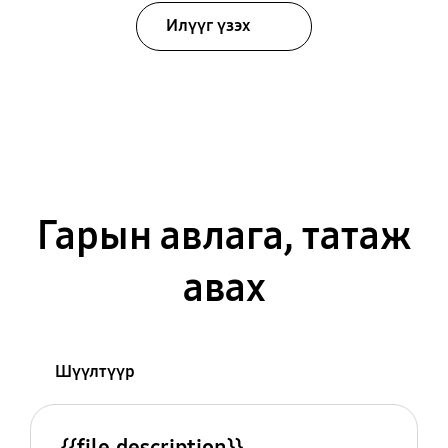
Илүүг үзэх
Гарын авлага, татаж
авах
Шүүлтүүр
{{file.description}}