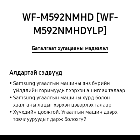
WF-M592NMHD [WF-
M592NMHDYLP]
Баталгаат хугацааны мэдээлэл
Алдартай сэдвүүд
Samsung угаалгын машины янз бүрийн
үйлдлийн горимуудыг хэрхэн ашиглах талаар
Samsung угаалгын машины хүрд болон
хаалганы лацыг хэрхэн цэвэрлэх талаар
Хүүхдийн цоожтой. Угаалгын машин дээрх
товчлууруудыг дарж болохгүй