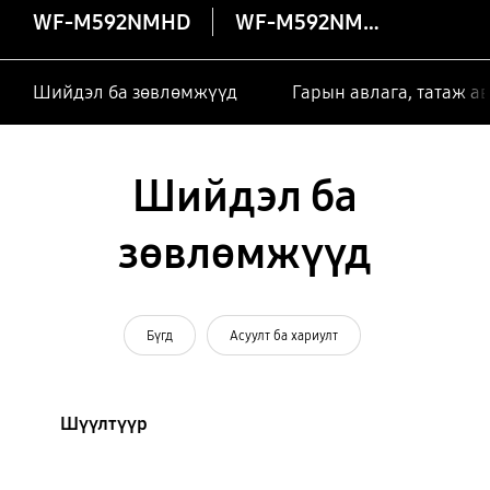
WF-M592NMHD
WF-M592NMHD
Шийдэл ба зөвлөмжүүд
Гарын авлага, татаж а
Шийдэл ба
зөвлөмжүүд
Бүгд
Асуулт ба хариулт
Шүүлтүүр