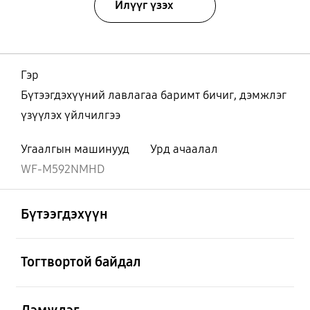
Илүүг үзэх
Гэр
Бүтээгдэхүүний лавлагаа баримт бичиг, дэмжлэг
үзүүлэх үйлчилгээ
Угаалгын машинууд
Урд ачаалал
WF-M592NMHD
Нээх
Footer Navigation
Бүтээгдэхүүн
Нээх
Тогтвортой байдал
Нээх
Дэмжлэг