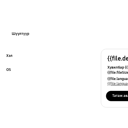
Шүүлтүүр
Хэл
{{file.d
Click to Expand
Хувилбар {{f
OS
{{file.fileSi
Click to Expand
{{file.osNa
{{file.lang
{{file.lang
Татаж ав