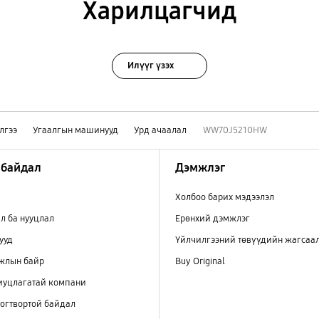
Харилцагчид
Илүүг үзэх
лгээ
Угаалгын машинууд
Урд ачаалал
WW70J5210HW
 байдал
Дэмжлэг
Холбоо барих мэдээлэл
л ба нууцлал
Ерөнхий дэмжлэг
ууд
Үйлчилгээний төвүүдийн жагсаа
ажлын байр
Buy Original
иуцлагатай компани
огтвортой байдал