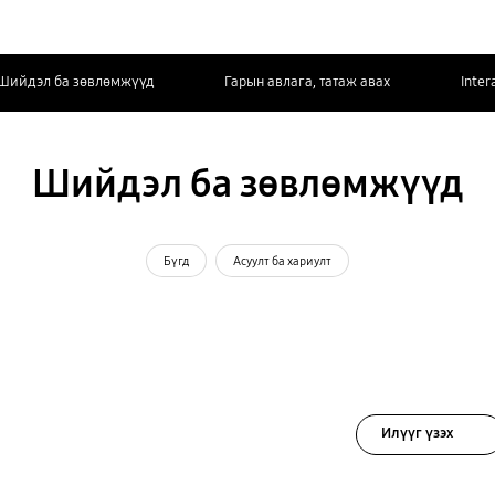
Шийдэл ба зөвлөмжүүд
Гарын авлага, татаж авах
Inter
Шийдэл ба зөвлөмжүүд
Бүгд
Асуулт ба хариулт
Илүүг үзэх