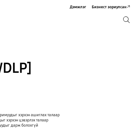
Дэмжлэг
Бизнест зориулсан
Хайх
Хайх
DLP]
римуудыг хэрхэн ашиглах талаар
ыг хэрхэн цэвэрлэх талаар
уудыг дарж болохгүй