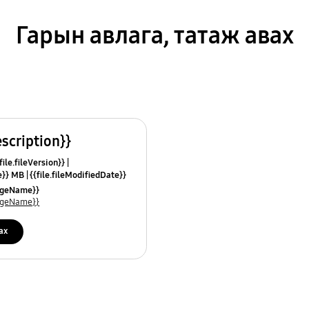
Гарын авлага, татаж авах
escription}}
ile.fileVersion}}
ze}} MB
{{file.fileModifiedDate}}
mes}}
uageName}}
uageName}}
ах