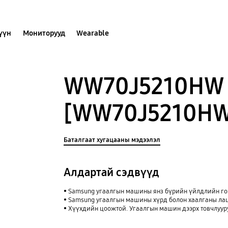
хүүн
Мониторууд
Wearable
WW70J5210HW
[WW70J5210HW
Баталгаат хугацааны мэдээлэл
Алдартай сэдвүүд
Samsung угаалгын машины янз бүрийн үйлдлийн го
Samsung угаалгын машины хүрд болон хаалганы лац
Хүүхдийн цоожтой. Угаалгын машин дээрх товчлуур