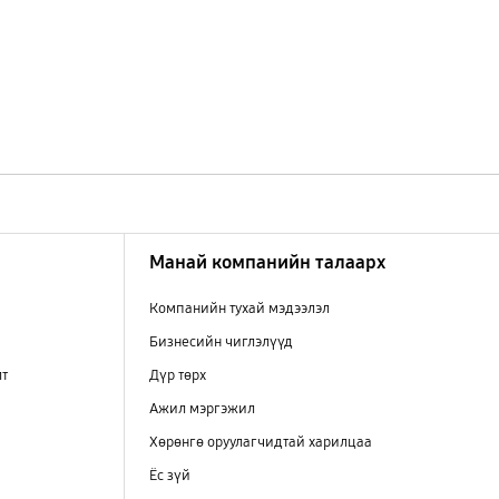
Манай компанийн талаарх
Компанийн тухай мэдээлэл
Бизнесийн чиглэлүүд
лт
Дүр төрх
Ажил мэргэжил
Хөрөнгө оруулагчидтай харилцаа
Ёс зүй