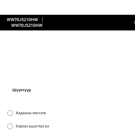
WW70J5210HW
WW70J5210HW
Шүүлтүүр
Алдааны мессеж
Хэрхэн ашиглах вэ