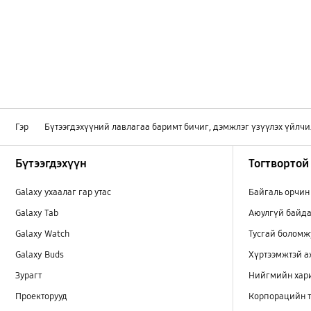
Гэр
Бүтээгдэхүүний лавлагаа баримт бичиг, дэмжлэг үзүүлэх үйлчи
Footer Navigation
Бүтээгдэхүүн
Тогтвортой
Galaxy ухаалаг гар утас
Байгаль орчин
Galaxy Tab
Аюулгүй байда
Galaxy Watch
Тусгай боломж
Galaxy Buds
Хүртээмжтэй 
Зурагт
Нийгмийн хар
Проекторууд
Корпорацийн т