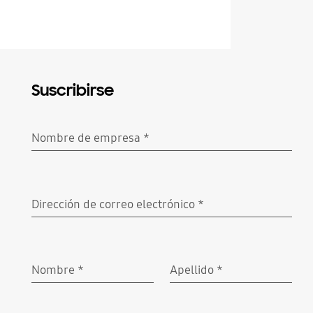
Suscribirse
Nombre de empresa
*
Obligatorio
Dirección de correo electrónico
*
Obligatorio
Nombre
*
Apellido
*
Obligatorio
Obligatorio