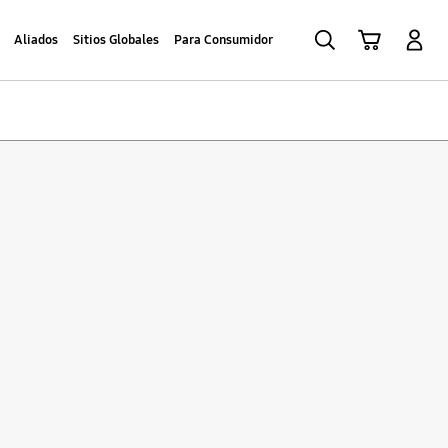
Búsqueda
Iniciar Sesión
Carrito de compras
Aliados
Sitios Globales
Para Consumidor
Sort