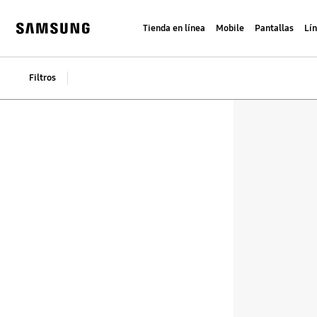
Skip
to
Tienda en línea
Mobile
Pantallas
Lí
content
Samsung
Filtros
Filtros
Filter Result