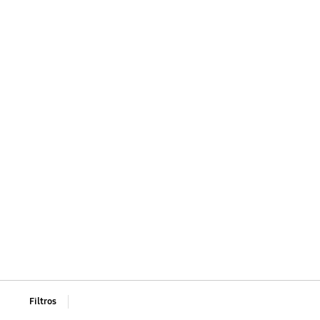
Interactivo
Nuevo nivel de colaboración
Filtros