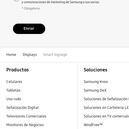
y comunicaciones de marketing de Samsung o sus socios.
* Obligatorio
Enviar
Home
Displays
Smart Signage
Footer Navigation
Productos
Soluciones
Celulares
Samsung Knox
Tabletas
Samsung DeX
Uso rudo
Soluciones de Señalización 
Señalización Digital
Soluciones en Cartelería L
Televisores Comerciales
Soluciones en TV comercial
Monitores de Negocios
WindFree™