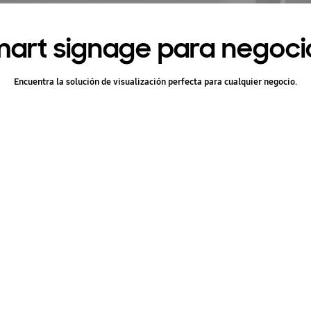
art signage para negoci
Encuentra la solución de visualización perfecta para cualquier negocio.
Neo QLED 8K
Nueva generación QLED para nego