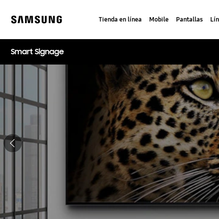
Skip
to
Tienda en línea
Mobile
Pantallas
Lí
content
Samsung
Smart Signage
Detener presentación de diapositivas automática
Anterior