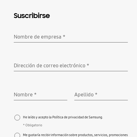
Suscribirse
Nombre de empresa
*
Obligatorio
Dirección de correo electrónico
*
Obligatorio
Nombre
*
Apellido
*
Obligatorio
Obligatorio
He leído y acepto la Política de privacidad de Samsung.
* Obligatorio
Me gustaría recibir información sobre productos, servicios, promociones