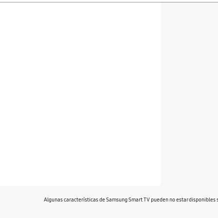
Filtros
Filter Result
Algunas características de Samsung Smart TV pueden no estar disponibles s