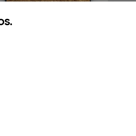
os.
UHD 4K
cios,en 8K
Construido para hacer crecer tu negocio