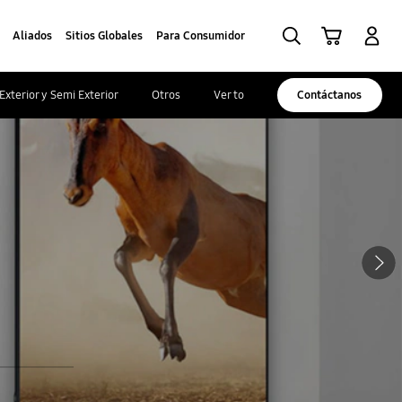
Búsqueda
Iniciar Sesión
Carrito de compras
Aliados
Sitios Globales
Para Consumidor
Exterior y Semi Exterior
Otros
Ver todo
Contáctanos
Siguiente
jugar