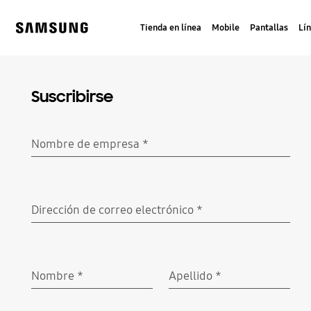
Skip
to
Tienda en línea
Mobile
Pantallas
Lí
content
Samsung
Suscribirse
Nombre de empresa
*
Obligatorio
Dirección de correo electrónico
*
Obligatorio
Nombre
*
Apellido
*
Obligatorio
Obligatorio