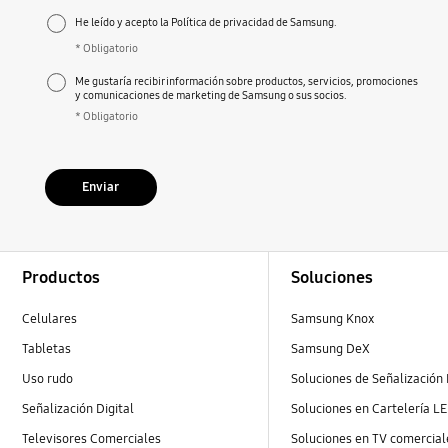
He leído y acepto la Política de privacidad de Samsung.
* Obligatorio
Me gustaría recibir información sobre productos, servicios, promociones
y comunicaciones de marketing de Samsung o sus socios.
* Obligatorio
Enviar
Footer Navigation
Productos
Soluciones
Celulares
Samsung Knox
Tabletas
Samsung DeX
Uso rudo
Soluciones de Señalización 
Señalización Digital
Soluciones en Cartelería L
Televisores Comerciales
Soluciones en TV comercial