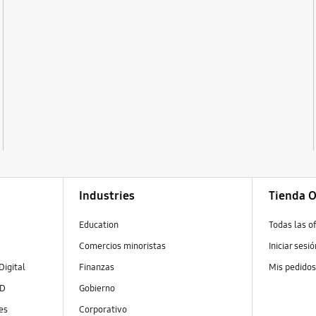
Industries
Tienda O
Education
Todas las o
Comercios minoristas
Iniciar sesi
Digital
Finanzas
Mis pedido
ED
Gobierno
es
Corporativo