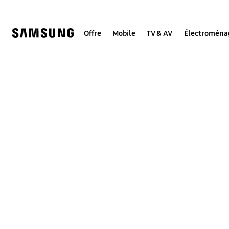
Skip
to
content
Offre
Mobile
TV & AV
Électroména