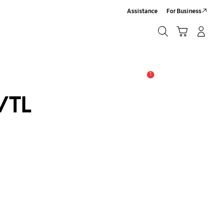
Assistance
For Business
Chercher
Panier
Se connecter/S'inscrire
Chercher
1
Alerte
/TL