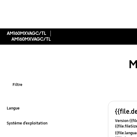
AM160MXVAGC/TL
AM160MXVAGC/TL
M
Filtre
Langue
{{file.d
Click to Expand
Version {{fil
Système d’exploitation
{{file.fileSi
Click to Expand
{{file.osNa
{{file.lang