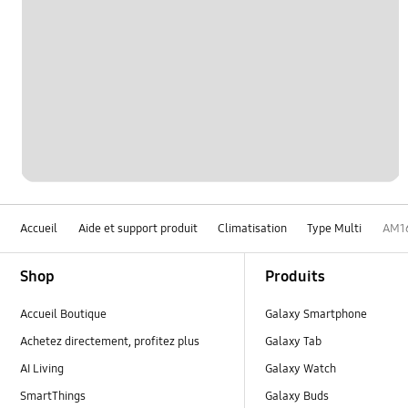
Accueil
Aide et support produit
Climatisation
Type Multi
AM1
Footer Navigation
Shop
Produits
Accueil Boutique
Galaxy Smartphone
Achetez directement, profitez plus
Galaxy Tab
AI Living
Galaxy Watch
SmartThings
Galaxy Buds