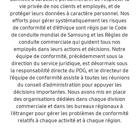
transparente
vie privée de nos clients et employés, et de
protéger leurs données à caractère personnel. Nos
efforts pour gérer systématiquement les risques
Nous plaçons l’intégrité au cœur de nos
de conformité et d’éthique sont régis par le Code
opérations quotidiennes pour remplir
de conduite mondial de Samsung et les Règles de
conduite commerciale qui guident tous nos
notre rôle social et assumer nos
employés dans leurs actions et décisions. Notre
responsabilités d’une manière qui
équipe de conformité, précédemment sous la
correspond à notre statut d’entreprise
direction du service juridique, est désormais sous
mondiale de premier plan.
la responsabilité directe du PDG, et le directeur de
l’équipe de conformité assiste à toutes les réunions
du conseil d’administration pour appuyer les
décisions importantes. Nous avons mis en place
des organisations dédiées dans chaque division
commerciale et dans les bureaux régionaux à
l’étranger pour gérer les problèmes de conformité
relatifs à chaque activité et à chaque région.