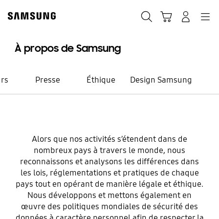
Skip
to
Chercher
Panier
Navigation
Se connecter
content
À propos de Samsung
urs
Presse
Éthique
Design Samsung
Éthique
Alors que nos activités s’étendent dans de
Culture
nombreux pays à travers le monde, nous
reconnaissons et analysons les différences dans
d’entreprise
les lois, réglementations et pratiques de chaque
pays tout en opérant de manière légale et éthique.
Nous développons et mettons également en
équitable et
œuvre des politiques mondiales de sécurité des
données à caractère personnel afin de respecter la