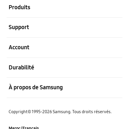
Produits
ouvert
Support
ouvert
Account
ouvert
Durabilité
ouvert
À propos de Samsung
Copyright© 1995-2026 Samsung. Tous droits réservés.
Maroc/Français