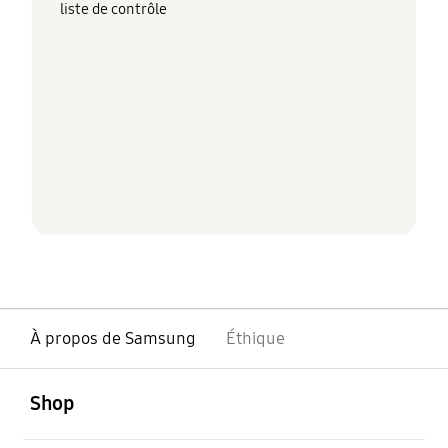
liste de contrôle
À propos de Samsung
Éthique
ouvert
Footer Navigation
Shop
ouvert