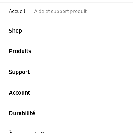
Accueil
Aide et support produit
ouvert
Footer Navigation
Shop
ouvert
Produits
ouvert
Support
ouvert
Account
ouvert
Durabilité
ouvert