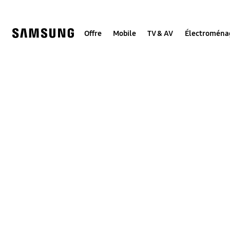
Skip
to
content
Offre
Mobile
TV & AV
Électroména