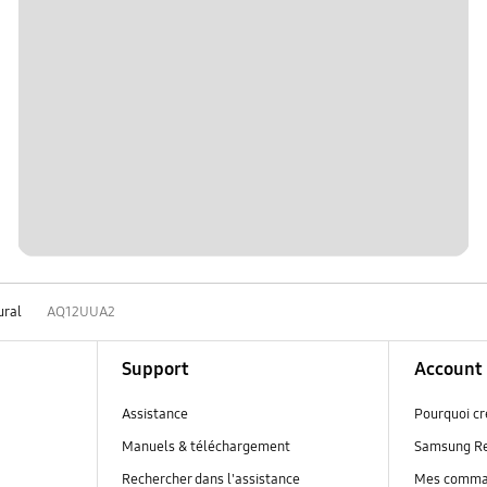
ural
AQ12UUA2
Support
Account
Assistance
Pourquoi c
Manuels & téléchargement
Samsung R
Rechercher dans l'assistance
Mes comm