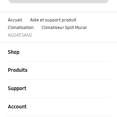
Accueil
Aide et support produit
Climatisation
Climatiseur Split Mural
AQ24ESAN2
ouvert
Footer Navigation
Shop
ouvert
Produits
ouvert
Support
ouvert
Account
ouvert