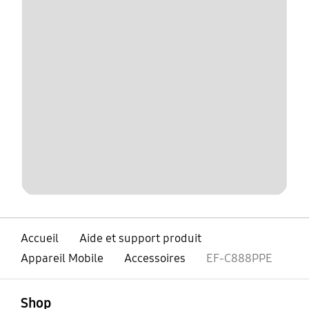
Accueil
Aide et support produit
Appareil Mobile
Accessoires
EF-C888PPE
ouvert
Footer Navigation
Shop