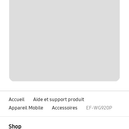
Accueil
Aide et support produit
Appareil Mobile
Accessoires
EF-WG920P
ouvert
Footer Navigation
Shop