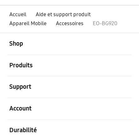
Accueil
Aide et support produit
Appareil Mobile
Accessoires
EO-BG920
ouvert
Footer Navigation
Shop
ouvert
Produits
ouvert
Support
ouvert
Account
ouvert
Durabilité