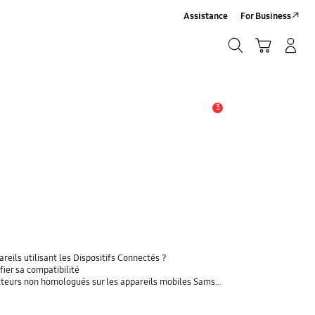
Assistance
For Business
Chercher
Panier
Se connecter/S'inscrire
Chercher
3
Alerte
eils utilisant les Dispositifs Connectés ?
fier sa compatibilité
rs non homologués sur les appareils mobiles Samsung Galaxy