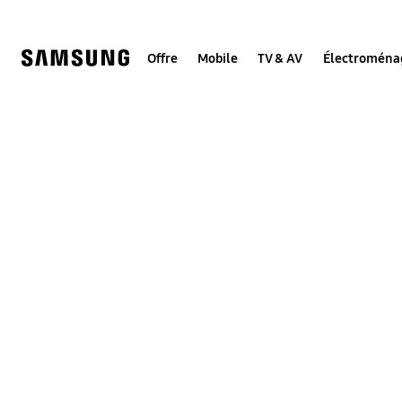
Skip
to
content
Offre
Mobile
TV & AV
Électroména