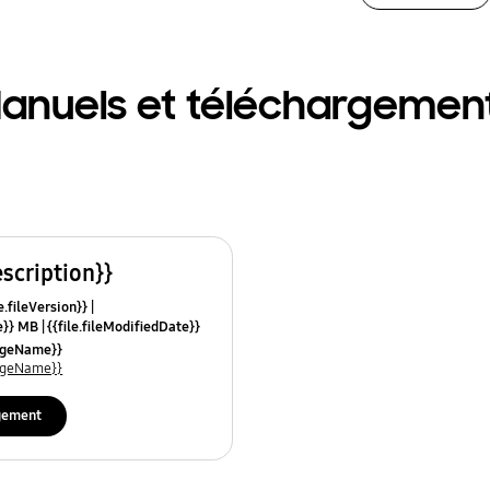
anuels et téléchargemen
escription}}
e.fileVersion}}
ze}} MB
{{file.fileModifiedDate}}
mes}}
uageName}}
uageName}}
gement