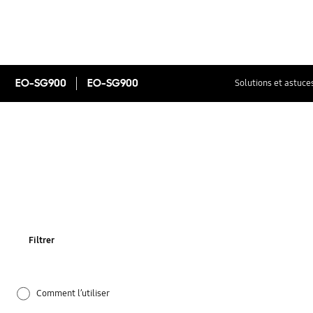
EO-SG900
EO-SG900
Solutions et astuce
Filtrer
Comment l’utiliser