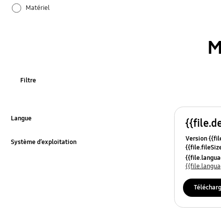
Matériel
M
Filtre
Langue
{{file.d
Click to Expand
Version {{fil
Système d’exploitation
{{file.fileSi
Click to Expand
{{file.osNa
{{file.lang
{{file.lang
Téléchar