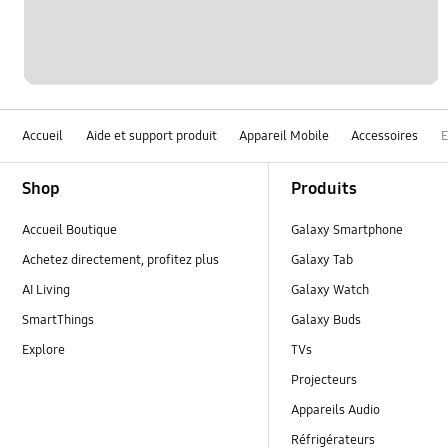
Accueil
Aide et support produit
Appareil Mobile
Accessoires
Footer Navigation
Shop
Produits
Accueil Boutique
Galaxy Smartphone
Achetez directement, profitez plus
Galaxy Tab
AI Living
Galaxy Watch
SmartThings
Galaxy Buds
Explore
TVs
Projecteurs
Appareils Audio
Réfrigérateurs