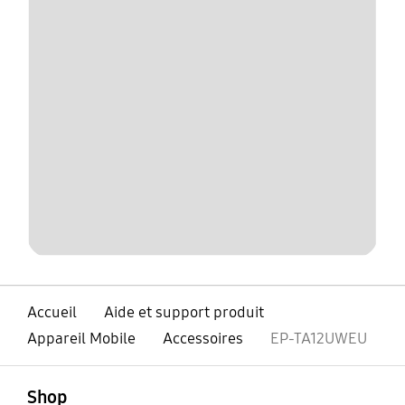
Accueil
Aide et support produit
Appareil Mobile
Accessoires
EP-TA12UWEU
ouvert
Footer Navigation
Shop