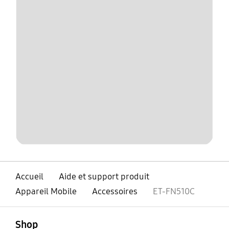
Accueil
Aide et support produit
Appareil Mobile
Accessoires
ET-FN510C
ouvert
Footer Navigation
Shop