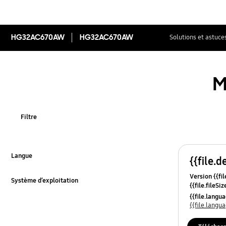
HG32AC670AW
HG32AC670AW
Solutions et astuce
M
Filtre
Langue
{{file.d
Click to Expand
Version {{fil
Système d’exploitation
{{file.fileSi
Click to Expand
{{file.osNa
{{file.lang
{{file.lang