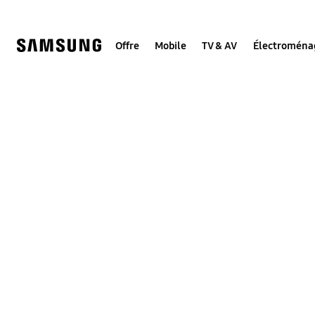
Skip
to
content
Offre
Mobile
TV & AV
Électroména