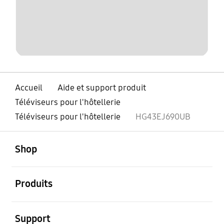
Accueil
Aide et support produit
Téléviseurs pour l'hôtellerie
Téléviseurs pour l'hôtellerie
HG43EJ690UB
ouvert
Footer Navigation
Shop
ouvert
Produits
ouvert
Support