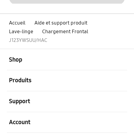
Accueil
Aide et support produit
Lave-linge
Chargement Frontal
J123YWSUU/HAC
ouvert
Footer Navigation
Shop
ouvert
Produits
ouvert
Support
ouvert
Account
ouvert