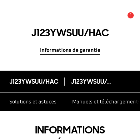
1
Alerte
J123YWSUU/HAC
Informations de garantie
J123YWSUU/HAC
J123YWSUU/HAC
Solutions et astuces
Manuels et téléchargement
INFORMATIONS