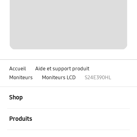
Accueil
Aide et support produit
Moniteurs
Moniteurs LCD
S24E390HL
ouvert
Footer Navigation
Shop
ouvert
Produits
ouvert