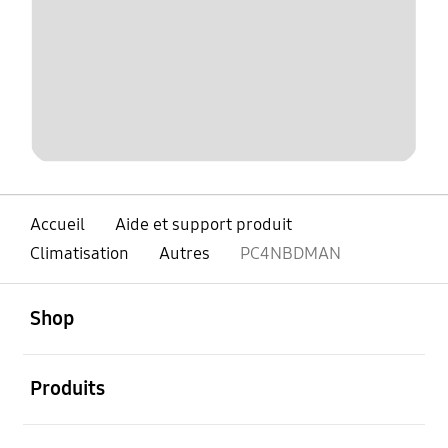
Accueil
Aide et support produit
Climatisation
Autres
PC4NBDMAN
ouvert
Footer Navigation
Shop
ouvert
Produits
ouvert