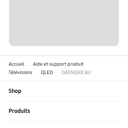
Accueil
Aide et support produit
Télévisions
QLED
QA55Q60CAU
ouvert
Footer Navigation
Shop
ouvert
Produits
ouvert