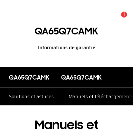
1
Alerte
QA65Q7CAMK
Informations de garantie
QA65Q7CAMK
QA65Q7CAMK
Solutions et astuces
Manuels et téléchargement
Manuels et