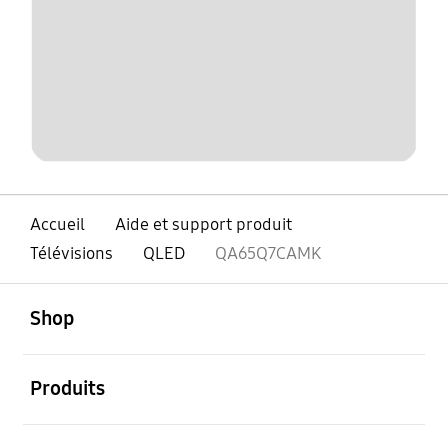
Accueil
Aide et support produit
Télévisions
QLED
QA65Q7CAMK
ouvert
Footer Navigation
Shop
ouvert
Produits
ouvert