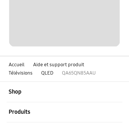
Accueil
Aide et support produit
Télévisions
QLED
QA65QN85AAU
ouvert
Footer Navigation
Shop
ouvert
Produits
ouvert