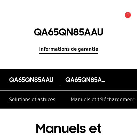
1
Alerte
QA65QN85AAU
Informations de garantie
QA65QN85AAU
QA65QN85AAU
Solutions et astuces
Manuels et téléchargement
Manuels et