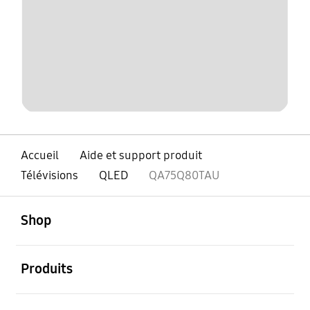
Accueil
Aide et support produit
Télévisions
QLED
QA75Q80TAU
ouvert
Footer Navigation
Shop
ouvert
Produits
ouvert