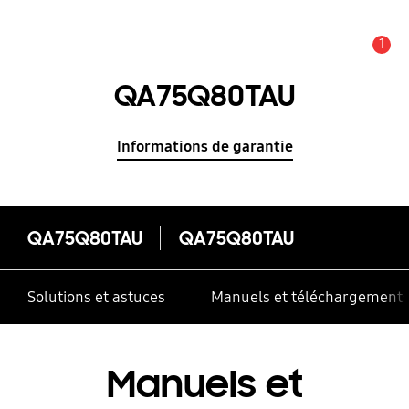
1
Alerte
QA75Q80TAU
Informations de garantie
QA75Q80TAU
QA75Q80TAU
Solutions et astuces
Manuels et téléchargement
Manuels et