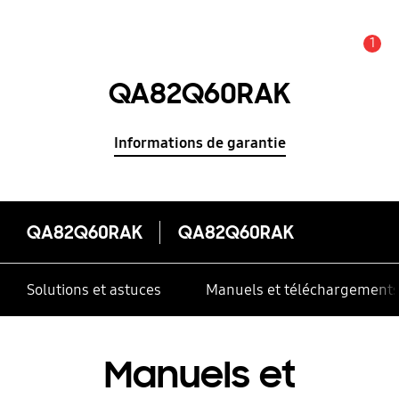
1
Alerte
QA82Q60RAK
Informations de garantie
QA82Q60RAK
QA82Q60RAK
Solutions et astuces
Manuels et téléchargement
Manuels et