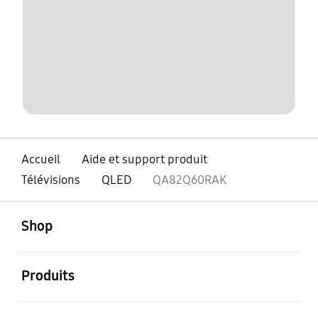
Accueil
Aide et support produit
Télévisions
QLED
QA82Q60RAK
ouvert
Footer Navigation
Shop
ouvert
Produits
ouvert