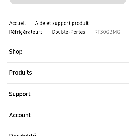
Accueil
Aide et support produit
Réfrigérateurs
Double-Portes
RT30GBMG
ouvert
Footer Navigation
Shop
ouvert
Produits
ouvert
Support
ouvert
Account
ouvert